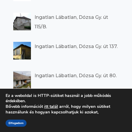
Ingatlan Lábatlan, Dózsa Gy. út
115/B.
Ingatlan Lábatlan, Dózsa Gy. út 137.
Ingatlan Lábatlan, Dózsa Gy. út 80.
Ez a weboldal is HTTP-sütiket használ a jobb működés
érdekében.
Ingatlan Lábatlan, Hársfa u. 3.
itt talál
arról, hogy milyen sütiket
Bővebb információt
használunk és hogyan kapcsolhatjuk ki azokat,
Elfogadom