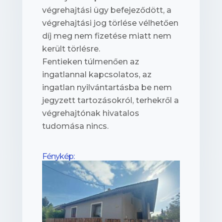
végrehajtási ügy befejeződött, a
végrehajtási jog törlése vélhetően
díj meg nem fizetése miatt nem
került törlésre.
Fentieken túlmenően az
ingatlannal kapcsolatos, az
ingatlan nyilvántartásba be nem
jegyzett tartozásokról, terhekről a
végrehajtónak hivatalos
tudomása nincs.
Fénykép: