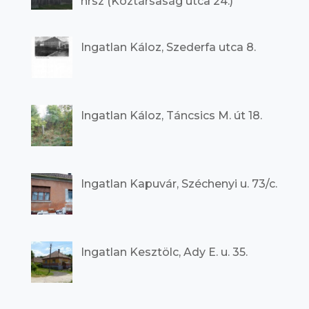
hrsz (Köztársaság utca 24.)
Ingatlan Káloz, Szederfa utca 8.
Ingatlan Káloz, Táncsics M. út 18.
Ingatlan Kapuvár, Széchenyi u. 73/c.
Ingatlan Kesztölc, Ady E. u. 35.