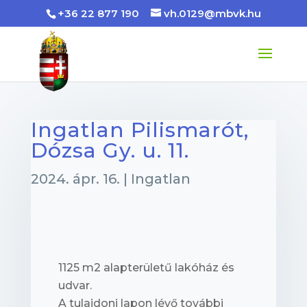
+36 22 877 190
vh.0129@mbvk.hu
Ingatlan Pilismarót,
Dózsa Gy. u. 11.
2024. ápr. 16.
|
Ingatlan
1125 m2 alapterületű lakóház és
udvar.
A tulajdoni lapon lévő további