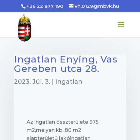
+36 22 877 190
vh.0129@mbvk.hu
Ingatlan Enying, Vas
Gereben utca 28.
2023. Júl. 3.
|
Ingatlan
Az ingatlan összterülete 975
m2,melyen kb. 80 m2
alapterületű lakóingatlan