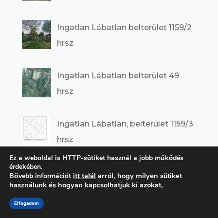
Ingatlan Lábatlan belterület 1159/2
hrsz
Ingatlan Lábatlan belterület 49
hrsz
Ingatlan Lábatlan, belterület 1159/3
hrsz
Ez a weboldal is HTTP-sütiket használ a jobb működés
érdekében.
Ingatlan Lábatlan, Dózsa Gy. út
itt talál
arról, hogy milyen sütiket
Bővebb információt
használunk és hogyan kapcsolhatjuk ki azokat,
115/B.
Elfogadom