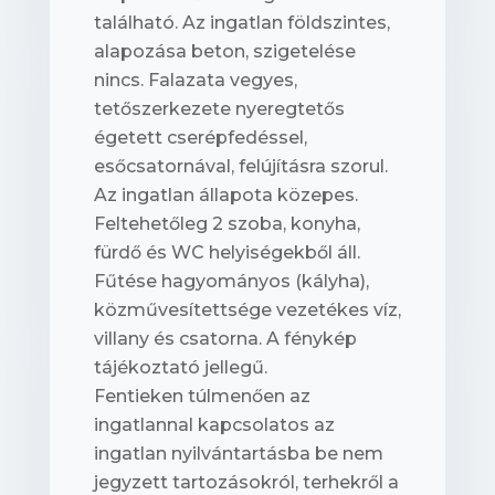
található. Az ingatlan földszintes,
alapozása beton, szigetelése
nincs. Falazata vegyes,
tetőszerkezete nyeregtetős
égetett cserépfedéssel,
esőcsatornával, felújításra szorul.
Az ingatlan állapota közepes.
Feltehetőleg 2 szoba, konyha,
fürdő és WC helyiségekből áll.
Fűtése hagyományos (kályha),
közművesítettsége vezetékes víz,
villany és csatorna. A fénykép
tájékoztató jellegű.
Fentieken túlmenően az
ingatlannal kapcsolatos az
ingatlan nyilvántartásba be nem
jegyzett tartozásokról, terhekről a