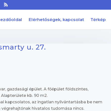
u
ezdőoldal
Elérhetőségek, kapcsolat
Térkép
smarty u. 27.
ar, gazdasági épület. A főépület földszintes,
. Alapterülete kb. 90 m2.
al kapcsolatos, az ingatlan nyilvántartásba be nem
 a végrehajtónak hivatalos tudomása nincs.