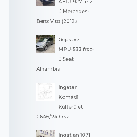
AELJ-927 frsz-
ú Mercedes-
Benz Vito (2012.)
Gépkocsi
MPU-533 frsz-
ú Seat
Alhambra
Ingatan
Komádi,
Külterület
0646/24 hrsz
Ingatlan 1071