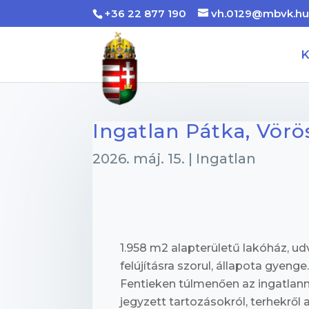
+36 22 877 190
vh.0129@mbvk.h
K
Ingatlan Pátka, Vörö
2026. máj. 15.
|
Ingatlan
1.958 m2 alapterületű lakóház, udv
felújításra szorul, állapota gyenge
Fentieken túlmenően az ingatlann
jegyzett tartozásokról, terhekről